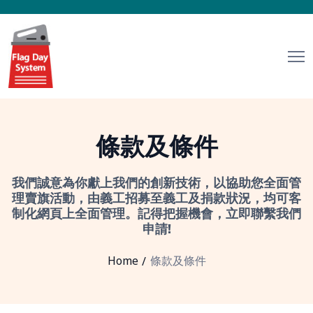
條款及條件
我們誠意為你獻上我們的創新技術，以協助您全面管
理賣旗活動，由義工招募至義工及捐款狀況，均可客
制化網頁上全面管理。記得把握機會，立即聯繫我們
申請!
Home
條款及條件